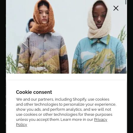
Close side
EL DORADO ART LLC
hello@eldoradoart.com
+1 (305)400-2313
10020 NW 74TH TER. DORAL, FL, 33178
EL DORADO EDIT
Stories
DESIGN CURATORS
Terms & Conditions
Get 10% off your first order!
Cookie consent
Privacy Policy
We and our partners, including Shopify, use cookies
and other technologies to personalize your experience,
Sign up to be the first to know about new arrivals,
Contact Us
show you ads, and perform analytics, and we will not
exclusive editions, special discounts, and upcoming
Terms of service
use cookies or other technologies for these purposes
events.
unless you accept them. Learn more in our
Privacy
Return Policies
Policy
Subscribe now and enjoy 10% off your first purchase.