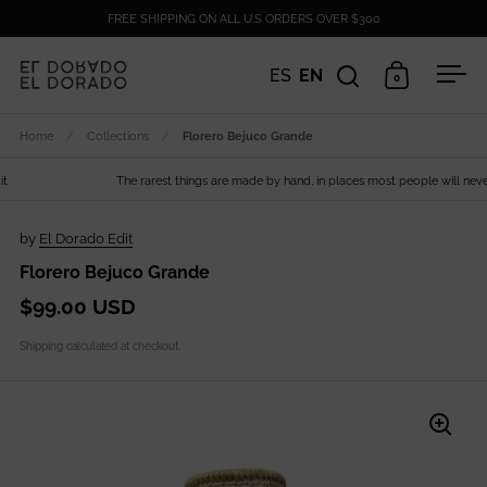
Skip to content
FREE SHIPPING ON ALL U.S ORDERS OVER $300
ES
EN
0
Open search
Open cart
Ope
Home
/
Collections
/
Florero Bejuco Grande
The rarest things are made by hand, in places most people will never s
by
El Dorado Edit
Florero Bejuco Grande
$99.00 USD
Shipping
calculated at checkout.