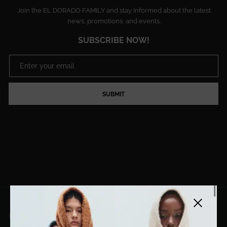
Join the EL DORADO FAMILY and stay informed about the latest
news, promotions, and events.
SUBSCRIBE NOW!
SUBMIT
Close side
EL DORADO ART LLC