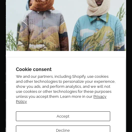
hello@eldoradoart.com
+1 (305)400-2313
10020 NW 74TH TER. DORAL, FL, 33178
EL DORADO EDIT
Stories
DESIGN CURATORS
Terms & Conditions
Get 10% off your first order!
Cookie consent
Privacy Policy
We and our partners, including Shopify, use cookies
and other technologies to personalize your experience,
Sign up to be the first to know about new arrivals,
Contact Us
show you ads, and perform analytics, and we will not
exclusive editions, special discounts, and upcoming
Terms of service
use cookies or other technologies for these purposes
events.
unless you accept them. Learn more in our
Privacy
Return Policies
Policy
Subscribe now and enjoy 10% off your first purchase.
Accept
FOLLOW US ON:
Facebook
Decline