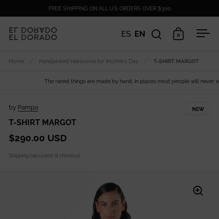
Skip to content
FREE SHIPPING ON ALL U.S ORDERS OVER $300
ES
EN
0
Open search
Open cart
Ope
Home
/
Handpicked Heirlooms for Mother’s Day
/
T-SHIRT MARGOT
The rarest things are made by hand, in places most people will never see.
by
Pampa
NEW
T-SHIRT MARGOT
$290.00 USD
Shipping
calculated at checkout.